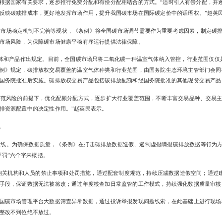
根据国家有关要求，逐步推行免费分配和有偿分配相结合的方式。“适时引入有偿分配，并
反映碳减排成本，更好地发挥市场作用，提升我国碳市场在国际碳定价中的话语权。”赵英
、市场稳定机制不完善等现状，《条例》将全国碳市场调节需要作为重要考虑因素，制定碳
市场风险，为保障碳市场健康平稳有序运行提供法律保障。
体和产品作出规定。目前，全国碳市场只将二氧化碳一种温室气体纳入管控，行业范围仅仅
例》规定，碳排放权交易覆盖的温室气体种类和行业范围，由国务院生态环境主管部门会同
国务院批准后实施。碳排放权交易产品包括碳排放配额和经国务院批准的其他现货交易产品
防范风险的前提下，优化配额分配方式，逐步扩大行业覆盖范围，不断丰富交易品种、交易
排资源配置中的决定性作用。”赵英民表示。
线
线。为确保数据质量，《条例》在打击碳排放数据造假、遏制虚报瞒报碳排放数据等行为方
严罚”六个字来概括。
相关机构和人员的禁止事项和处罚措施，通过配套制度规范，持续压减数据造假空间；通过
手段，保证数据无法被篡改；通过年度核查加日常监管的工作模式，持续强化数据质量审核
国碳市场管理平台大数据筛查异常数据，通过投诉举报发现问题线索，在此基础上进行现场
整改不到位绝不放过。