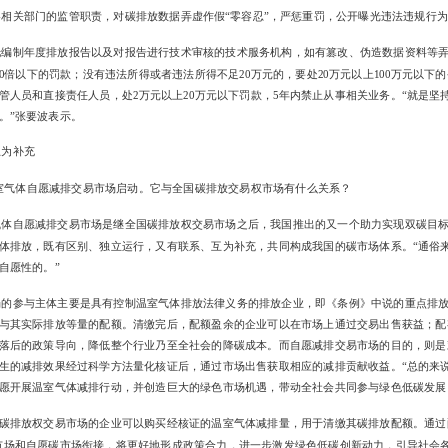
相关部门的监管职责，对碳排放数据弄虚作假“零容忍”，严惩重罚，公开曝光违法违规行
托编制年度排放报告以及对报告进行技术审核的技术服务机构，如有篡改、伪造数据资料等
0倍以下的罚款；没有违法所得或者违法所得不足20万元的，要处20万元以上100万元以下
管人员和直接责任人员，处2万元以上20万元以下罚款，5年内禁止从事相关业务。“就是坚
。”张要波表示。
互为补充
国温室气体自愿减排交易市场启动。它与全国碳排放交易权市场有什么关系？
气体自愿减排交易市场是继全国碳排放权交易市场之后，我国推出的又一个助力实现双碳目
体排放，既有区别、独立运行，又有联系、互为补充，共同构成我国的碳市场体系。“通俗
自愿性的。”
场的参与主体主要是具有控制温室气体排放法律义务的排放企业，即《条例》中说的重点排
与其实际排放等量的配额。清缴完后，配额盈余的企业可以在市场上通过交易出售获益；配
落后的政策导向，降低整个行业乃至全社会的降碳成本。而自愿减排交易市场的目的，则是
生的减排效果经过科学方法量化核证后，通过市场出售获取相应的减排贡献收益。“总的来
愿开展温室气体减排行动，并创造巨大的绿色市场机遇，带动全社会共同参与绿色低碳发展
碳排放权交易市场的企业可以购买经核证的温室气体减排量，用于清缴其碳排放配额。通过
市场和自愿碳市场衔接，将更好地形成政策合力，进一步激发绿色低碳创新动力，引导社会