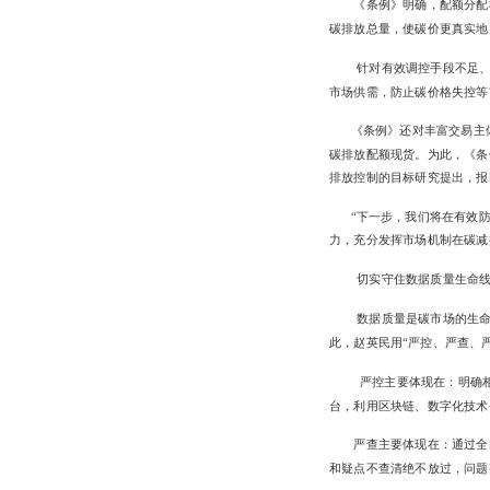
《条例》明确，配额分配
碳排放总量，使碳价更真实地
针对有效调控手段不足
市场供需，防止碳价格失控等
《条例》还对丰富交易主
碳排放配额现货。为此，《条
排放控制的目标研究提出，报
“下一步，我们将在有效
力，充分发挥市场机制在碳减
切实守住数据质量生命
数据质量是碳市场的生命
此，赵英民用“严控、严查、
严控主要体现在：明确
台，利用区块链、数字化技术
严查主要体现在：通过全
和疑点不查清绝不放过，问题