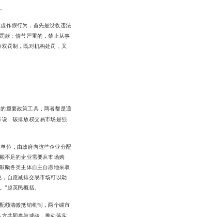
为。
弄虚作假行为，首先是没收违法
的罚款；情节严重的，禁止从事
持双罚制，既对机构处罚，又
标的重要政策工具，两者都是通
来说，碳排放权交易市场是强
放单位，由政府向这些企业分配
额不足的企业需要从市场购
鼓励各类主体自主自愿地采取
说，自愿减排交易市场可以动
。”赵英民概括。
配额清缴抵销机制，两个碳市
各方共同参与减碳，推动落实