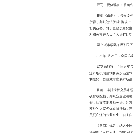
严罚主要体现在：明确各
根据《条例》，接受委
所得，并处违法所得5倍以上1
相关业务。对于直接负责的主
对相关责任人员个人进行处罚
两个碳市场既有区别又
2024年1月22日，全
赵英民解释，全国温室
过市场机制控制和减少温室气
制性的，自愿减排交易市场是
目前，碳排放权交易市
碳排放配额，并规定企业清缴
买，从而实现激励先进、约束
额外的温室气体减排行动，产
员更广泛的行业企业，自主自
《条例》规定，纳入全国
场实现了互联互通。“强制碳