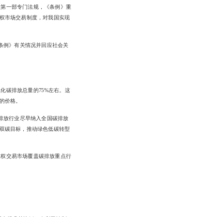
的第一部专门法规，《条例》重
权市场交易制度，对我国实现
条例》有关情况并回应社会关
化碳排放总量的75%左右。这
的价格。
高排放行业尽早纳入全国碳排放
双碳目标，推动绿色低碳转型
放权交易市场覆盖碳排放重点行