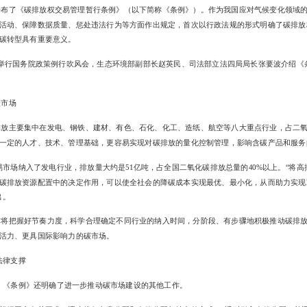
务院公布了《碳排放权交易管理暂行条例》（以下简称《条例》）。作为我国应对气候变化领域
活动、保障数据质量、惩处违法行为等方面作出规定，首次以行政法规的形式明确了碳排放
碳转型具有重要意义。
办举行国务院政策例行吹风会，生态环境部副部长赵英民、司法部立法四局局长张要波介绍《
碳市场
放主要集中在发电、钢铁、建材、有色、石化、化工、造纸、航空等八大重点行业，占二氧
一定的人才、技术、管理基础，更容易实现对碳排放的量化控制管理，影响含碳产品和服务
市场纳入了发电行业，排放量大约是51亿吨，占全国二氧化碳排放总量的40%以上。“将
碳排放资源配置中的决定作用，可以使全社会的降碳成本实现最优、最小化，从而助力实现
出。
作将把握好节奏力度，科学合理确定不同行业的纳入时间，分阶段、有步骤地积极推动碳排
活力、更具国际影响力的碳市场。
法律支撑
，《条例》还明确了进一步推动碳市场建设的其他工作。