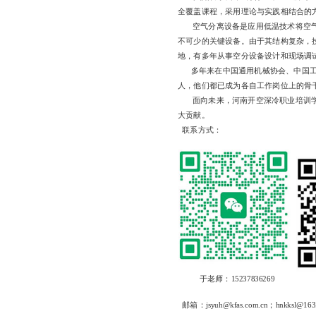
全覆盖课程，采用理论与实践相结合的
空气分离设备是应用低温技术将空
不可少的关键设备。由于其结构复杂，
地，有多年从事空分设备设计和现场调
多年来在中国通用机械协会、中国工
人，他们都已成为各自工作岗位上的骨
面向未来，河南开空深冷职业培训
大贡献。
联系方式：
于老师：15237836269
邮箱：jsyuh@kfas.com.cn；hnkksl@163