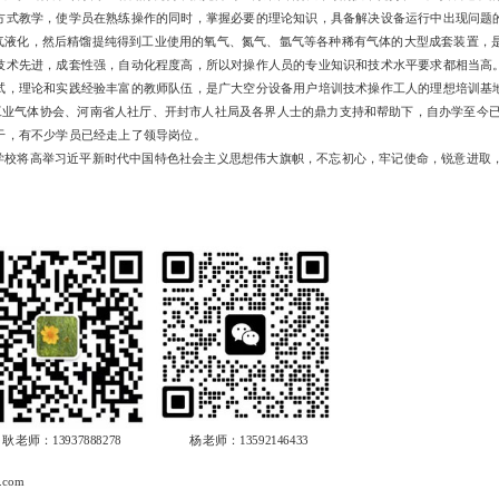
方式教学，使学员在熟练操作的同时，掌握必要的理论知识，具备解决设备运行中出现问题
气液化，然后精馏提纯得到工业使用的氧气、氮气、氩气等各种稀有气体的大型成套装置，
技术先进，成套性强，自动化程度高，所以对操作人员的专业知识和技术水平要求都相当高
试，理论和实践经验丰富的教师队伍，是广大空分设备用户培训技术操作工人的理想培训基
业气体协会、河南省人社厅、开封市人社局及各界人士的鼎力支持和帮助下，自办学至今已经
干，有不少学员已经走上了领导岗位。
学校将高举习近平新时代中国特色社会主义思想伟大旗帜，不忘初心，牢记使命，锐意进取
耿老师：13937888278
杨老师：13592146433
.com