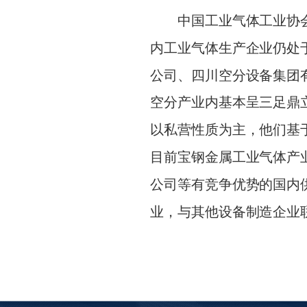
中国工业气体工业协会
内工业气体生产企业仍处
公司、四川空分设备集团
空分产业内基本呈三足鼎
以私营性质为主，他们基
目前宝钢金属工业气体产
公司等有竞争优势的国内
业，与其他设备制造企业